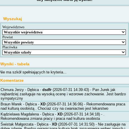
Wyszukaj
Województwo
Powiat
Placówka
Wyniki - tabela
Nie ma szkół spełniających te kryteria...
Komentarze
Chmura Jerzy - Dębica -
dsdfr
(2026-07-31 14:39:43) - Pan Jurek jak
najbardziej zasługuje na wysoką ocenę i wzorowe zachowanie. Jest bardzo
sympatyczny
Braun Marek - Dębica -
XD
(2026-07-31 14:36:06) - Rekomendowana praca
nad kulturą osobistą . Chociaż czy na cwaniactwo jest lekarstwo
Kądzielawa Magdalena - Dębica -
XD
(2026-07-31 14:34:18) - .
Rekomendowana zmiana pracy i praca nad kultura osobista
Świstak Małgorzata - Dębica -
XD
(2026-07-31 14:31:50) - Nie zasługuje na
dobre zdanie. Bardzo ograniczona kultura brak zrozumienia wobec innych i