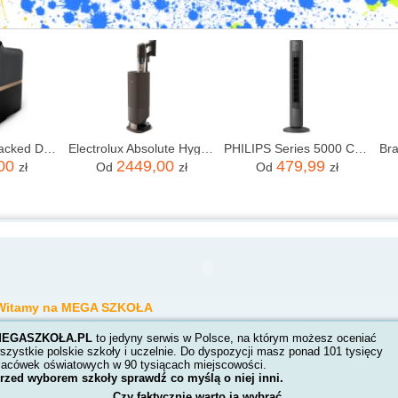
PHILIPS Ovi Stacked Dual Basket NA462/70
Electrolux Absolute Hygienic 800 EP83HB25WU
PHILIPS Series 5000 CX5535/11
,00
2449,00
479,99
zł
Od
zł
Od
zł
Witamy na MEGA SZKOŁA
EGASZKOŁA.PL
to jedyny serwis w Polsce, na którym możesz oceniać
szystkie polskie szkoły i uczelnie. Do dyspozycji masz ponad 101 tysięcy
lacówek oświatowych w 90 tysiącach miejscowości.
rzed wyborem szkoły sprawdź co myślą o niej inni.
Czy faktycznie warto ją wybrać.