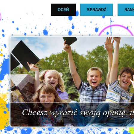
OCEŃ
SPRAWDŹ
RAN