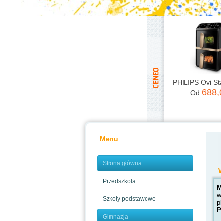
688
Od
Menu
Strona główna
Przedszkola
M
w
Szkoły podstawowe
p
P
Gimnazja